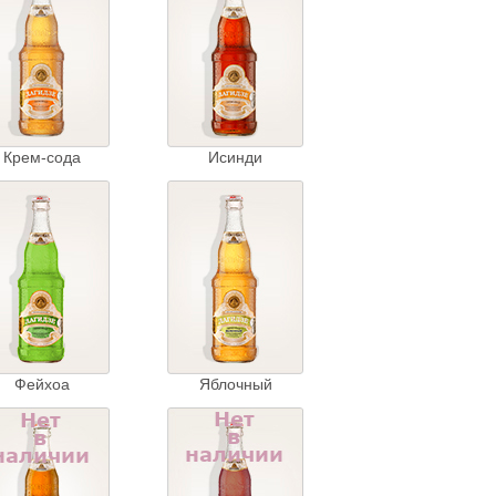
Крем-сода
Исинди
Фейхоа
Яблочный