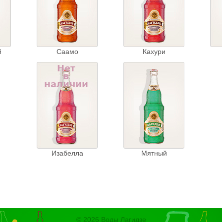
й
Саамо
Кахури
Изабелла
Мятный
© 2026 Воды Лагидзе