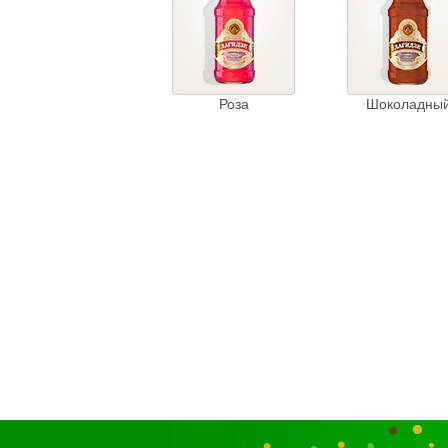
Роза
Шоколадны