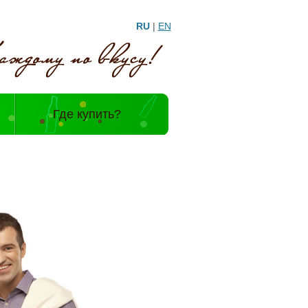
RU
|
EN
и
Где купить?