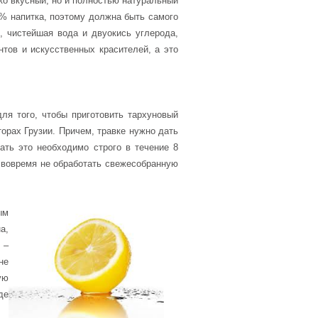
ько вкусный, но и полностью натуральный
 % напитка, поэтому должна быть самого
, чистейшая вода и двуокись углерода,
тов и искусственных красителей, а это
для того, чтобы приготовить тархуновый
орах Грузии. Причем, травке нужно дать
ать это необходимо строго в течение 8
и вовремя не обработать свежесобранную
ым
а,
 –
не
ую
де