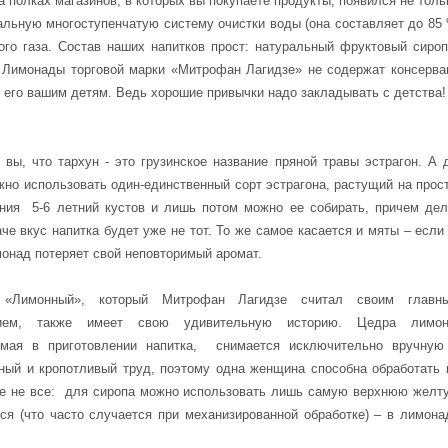
 полках магазинов, в которых вы покупаете продукты, появился не тол
альную многоступенчатую систему очистки воды (она составляет до 85
лого газа. Состав наших напитков прост: натуральный фруктовый сироп
 Лимонады торговой марки «Митрофан Лагидзе» не содержат консерван
ь его вашим детям. Ведь хорошие привычки надо закладывать с детства!
 вы, что тархун - это грузинское название пряной травы эстрагон. А 
жно использовать один-единственный сорт эстрагона, растущий на прост
ния 5-6 летний кустов и лишь потом можно ее собирать, причем дел
аче вкус напитка будет уже не тот. То же самое касается и мяты – есл
монад потеряет свой неповторимый аромат.
 «Лимонный», который Митрофан Лагидзе считал своим главн
нием, также имеет свою удивительную историю. Цедра лимон
емая в приготовлении напитка, снимается исключительно вручную
ный и кропотливый труд, поэтому одна женщина способна обработать 
еще не все: для сиропа можно использовать лишь самую верхнюю желт
ся (что часто случается при механизированной обработке) – в лимона