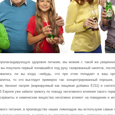
пропагандирующую здоровое питание, мы можем с такой же уверенност
вы покупали первый попавшийся под руку газированный напиток, после
вались ли вы когда –нибудь, что при этом попадает в ваш орг
напитка, то это выглядит примерно так: концентрированный порошок
м, бензоат натрия (маркируемый как пищевая добавка Е211) и синтет
 Европе уже забили тревогу по поводу негативного влияния такого тер
нсерванты и химические вещества негативно влияют на поведение и ин
ового питания, в производстве наших лимонадов мы используем самые с