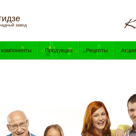
гидзе
надный завод
 компоненты
Продукция
Рецепты
Акци