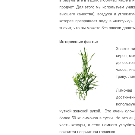
в результате в ваших любимых кафе и на
продукт. Для этого мы используем уник
высшего качества), воздуха и углекис
которая превращает воду в «шипучку».
значит, что вы можете без опаски дават
Интересные факты:
Знаете ли
сироп, мо
до состоя
часов, ин
траву, ли
Лимонад
достиже
использу
чуткой женской рукой. Это очень слож
более 50 кг лимонов в сутки. Но это 
часть кожуры, а если немного углубить
появится неприятная горчинка.