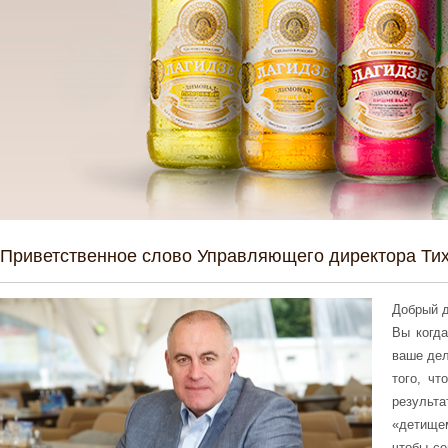
Приветственное слово Управляющего директора Ти
Добрый д
Вы когда
ваше дел
того, чт
результ
«детищем
чтобы се